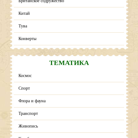
Британское содружество
Китай
Тува
Конверты
ТЕМАТИКА
Космос
Спорт
Флора и фауна
Транспорт
Живопись