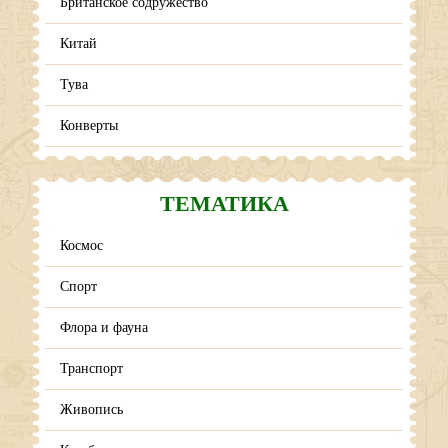
Британское содружество
Китай
Тува
Конверты
ТЕМАТИКА
Космос
Спорт
Флора и фауна
Транспорт
Живопись