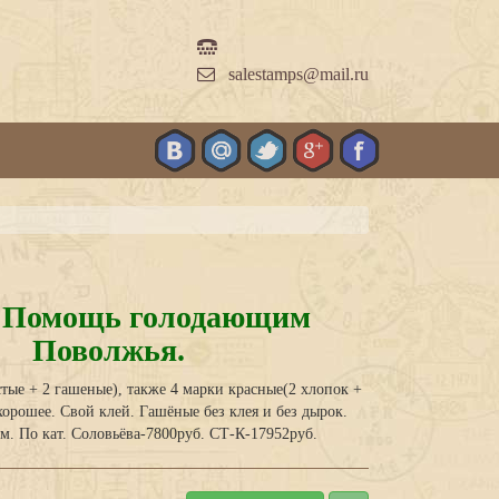
salestamps@mail.ru
г. Помощь голодающим
Поволжья.
тые + 2 гашеные), также 4 марки красные(2 хлопок +
хорошее. Свой клей. Гашёные без клея и без дырок.
м. По кат. Соловьёва-7800руб. СТ-К-17952руб.