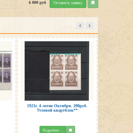
6 000 руб
Оставить заявку
1921г. 4-летие Октября. 200руб.
Квартбл
Угловой квартблок**
Подробнее ...
Подро